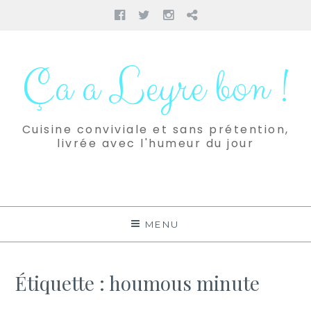
Facebook
Twitter
Instagram
Pinterest
Aller
au
Ça a Leyre bon !
contenu
Cuisine conviviale et sans prétention,
livrée avec l'humeur du jour
MENU
Étiquette :
houmous minute