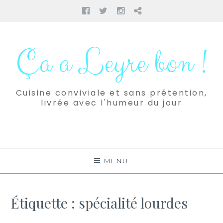
Facebook
Twitter
Instagram
Pinterest
Aller
au
Ça a Leyre bon !
contenu
Cuisine conviviale et sans prétention,
livrée avec l'humeur du jour
MENU
Étiquette :
spécialité lourdes