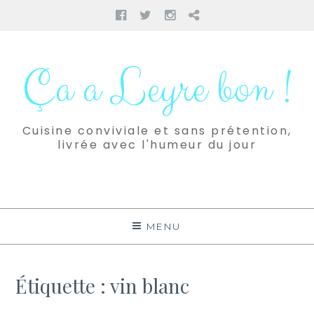
Facebook
Twitter
Instagram
Pinterest
Aller
au
Ça a Leyre bon !
contenu
Cuisine conviviale et sans prétention,
livrée avec l'humeur du jour
MENU
Étiquette :
vin blanc