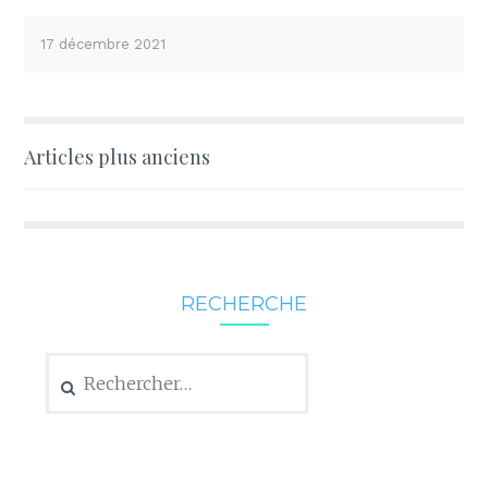
17 décembre 2021
Navigation
Articles plus anciens
des
articles
RECHERCHE
Rechercher :