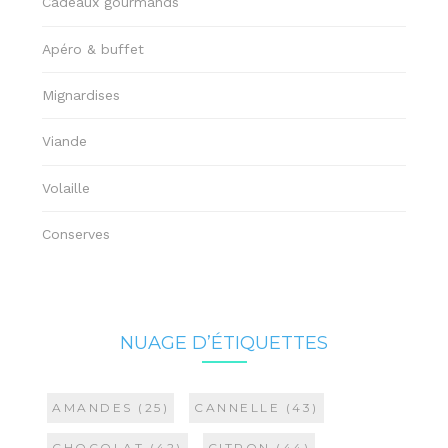
Cadeaux gourmands
Apéro & buffet
Mignardises
Viande
Volaille
Conserves
NUAGE D’ÉTIQUETTES
AMANDES
(25)
CANNELLE
(43)
CHOCOLAT
(42)
CITRON
(44)