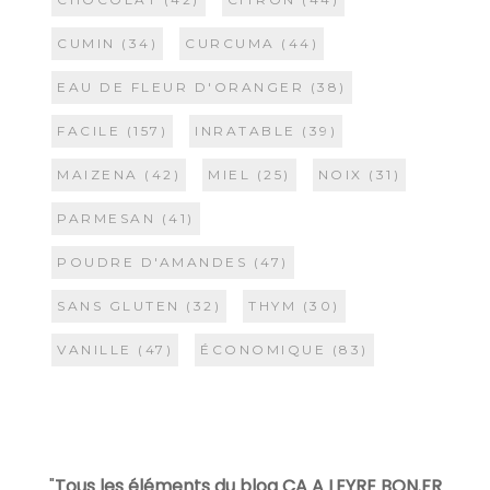
CUMIN
(34)
CURCUMA
(44)
EAU DE FLEUR D'ORANGER
(38)
FACILE
(157)
INRATABLE
(39)
MAIZENA
(42)
MIEL
(25)
NOIX
(31)
PARMESAN
(41)
POUDRE D'AMANDES
(47)
SANS GLUTEN
(32)
THYM
(30)
VANILLE
(47)
ÉCONOMIQUE
(83)
"
Tous les éléments du blog CA A LEYRE BON.FR