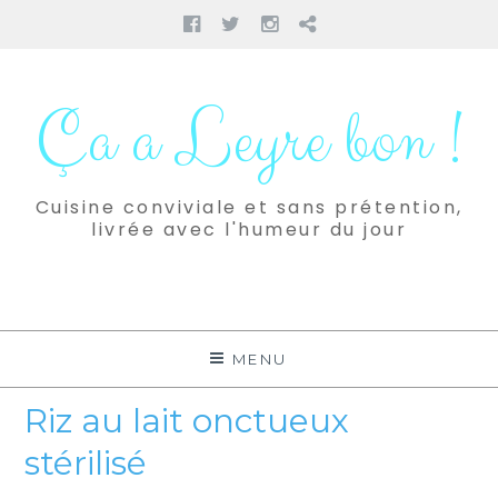
Facebook
Twitter
Instagram
Pinterest
Aller
au
Ça a Leyre bon !
contenu
Cuisine conviviale et sans prétention,
livrée avec l'humeur du jour
MENU
Riz au lait onctueux
stérilisé