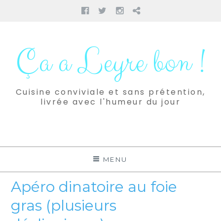
Facebook
Twitter
Instagram
Pinterest
Aller
au
Ça a Leyre bon !
contenu
Cuisine conviviale et sans prétention,
livrée avec l'humeur du jour
MENU
Apéro dinatoire au foie
gras (plusieurs