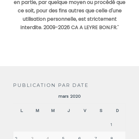
en partie, par quelque moyen ou procédé que
ce soit, pour des fins autres que celle d'une
utilisation personnelle, est strictement
interdite. 2009-2026 CA A LEYRE BON.FR.
"
PUBLICATION PAR DATE
mars 2020
L
M
M
J
V
S
D
1
2
3
4
5
6
7
8