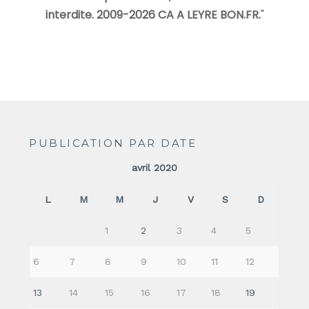
interdite. 2009-2026 CA A LEYRE BON.FR.
"
PUBLICATION PAR DATE
avril 2020
L
M
M
J
V
S
D
1
2
3
4
5
6
7
8
9
10
11
12
13
14
15
16
17
18
19