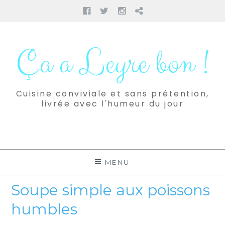
Facebook
Twitter
Instagram
Pinterest
Aller
au
Ça a Leyre bon !
contenu
Cuisine conviviale et sans prétention,
livrée avec l'humeur du jour
MENU
Soupe simple aux poissons
humbles