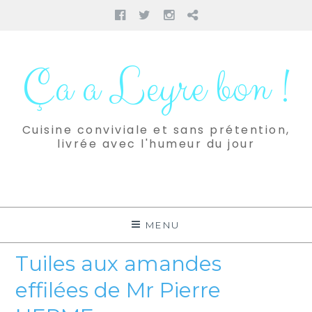
Facebook
Twitter
Instagram
Pinterest
Aller
au
Ça a Leyre bon !
contenu
Cuisine conviviale et sans prétention,
livrée avec l'humeur du jour
MENU
Tuiles aux amandes
effilées de Mr Pierre