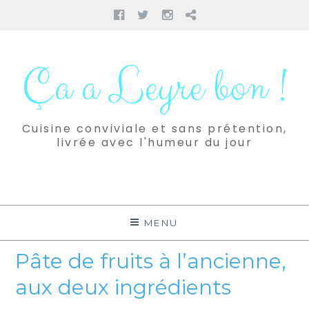
Facebook
Twitter
Instagram
Pinterest
Aller
au
Ça a Leyre bon !
contenu
Cuisine conviviale et sans prétention,
livrée avec l'humeur du jour
MENU
Pâte de fruits à l’ancienne,
aux deux ingrédients