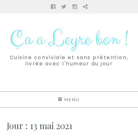
Facebook
Twitter
Instagram
Pinterest
Aller
au
Ça a Leyre bon !
contenu
Cuisine conviviale et sans prétention,
livrée avec l'humeur du jour
MENU
Jour :
13 mai 2021