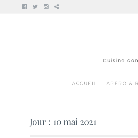
Facebook
Twitter
Instagram
Pinterest
Aller
au
contenu
Cuisine con
ACCUEIL
APÉRO & 
Jour :
10 mai 2021