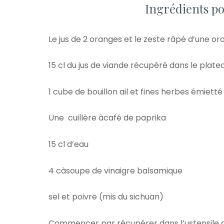
Ingrédients po
Le jus de 2 oranges et le zeste râpé d’une o
15 cl du jus de viande récupéré dans le plateau
1 cube de bouillon ail et fines herbes émietté
Une cuillère àcafé de paprika
15 cl d’eau
4 càsoupe de vinaigre balsamique
sel et poivre (mis du sichuan)
Commencer par récupérer dans l’ustensile qui a