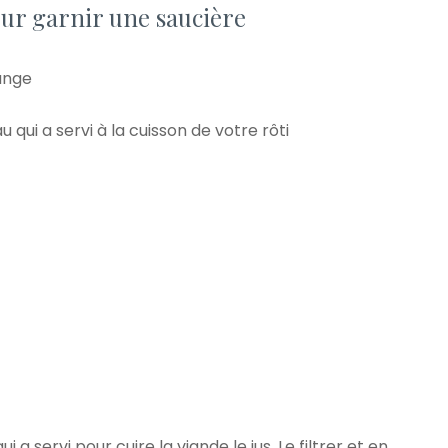
ur garnir une saucière
range
 qui a servi à la cuisson de votre rôti
 servi pour cuire la viande le jus. Le filtrer et en