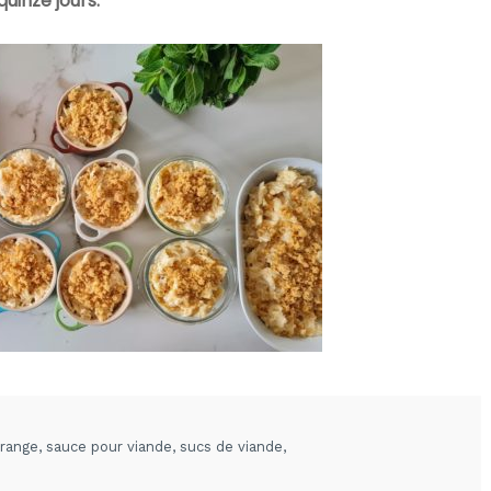
quinze jours.
orange
,
sauce pour viande
,
sucs de viande
,