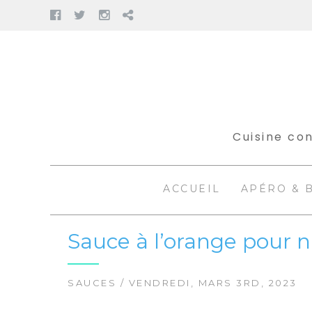
Facebook
Twitter
Instagram
Pinterest
Aller
au
contenu
Cuisine con
ACCUEIL
APÉRO & 
Sauce à l’orange pour 
SAUCES
/ VENDREDI, MARS 3RD, 2023