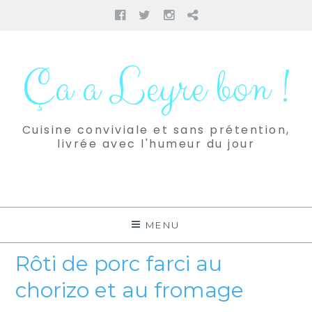
Facebook
Twitter
Instagram
Pinterest
Aller
au
Ça a Leyre bon !
contenu
Cuisine conviviale et sans prétention,
livrée avec l'humeur du jour
MENU
Rôti de porc farci au
chorizo et au fromage