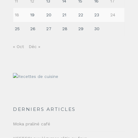
11
12
13
14
15
16
17
18
19
20
21
22
23
24
25
26
27
28
29
30
« Oct
Déc »
DERNIERS ARTICLES
Moka praliné café