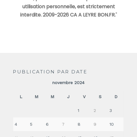
utilisation personnelle, est strictement
interdite. 2009-2026 CA A LEYRE BON.FR.
"
PUBLICATION PAR DATE
novembre 2024
L
M
M
J
V
S
D
1
2
3
4
5
6
7
8
9
10