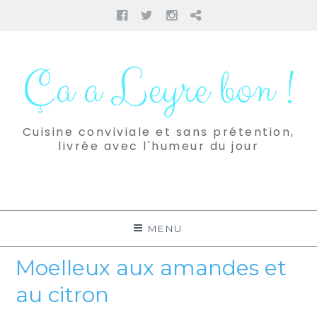
Facebook
Twitter
Instagram
Pinterest
Aller
au
Ça a Leyre bon !
contenu
Cuisine conviviale et sans prétention,
livrée avec l'humeur du jour
MENU
Moelleux aux amandes et
au citron