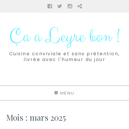
Facebook
Twitter
Instagram
Pinterest
Aller
au
Ça a Leyre bon !
contenu
Cuisine conviviale et sans prétention,
livrée avec l'humeur du jour
MENU
Mois :
mars 2025