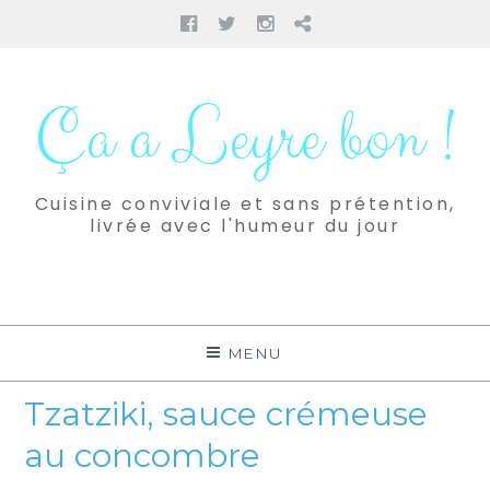
Facebook
Twitter
Instagram
Pinterest
Aller
au
Ça a Leyre bon !
contenu
Cuisine conviviale et sans prétention,
livrée avec l'humeur du jour
MENU
Tzatziki, sauce crémeuse
au concombre