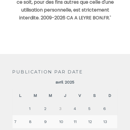
ce soit, pour des fins autres que celle d'une
utilisation personnelle, est strictement
interdite. 2009-2026 CA A LEYRE BON.FR.
"
PUBLICATION PAR DATE
avril 2025
L
M
M
J
V
S
D
1
2
3
4
5
6
7
8
9
10
11
12
13