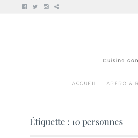
Facebook
Twitter
Instagram
Pinterest
Aller
au
contenu
Cuisine con
ACCUEIL
APÉRO & 
Étiquette :
10 personnes