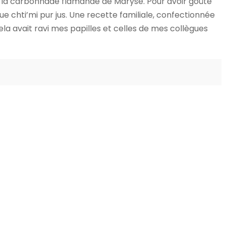
e la carbonnade flamande de Maryse. Pour avoir goûté
e chti’mi pur jus. Une recette familiale, confectionnée
ela avait ravi mes papilles et celles de mes collègues