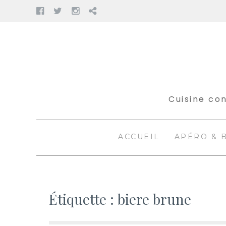
Facebook
Twitter
Instagram
Pinterest
Aller
au
contenu
Cuisine con
ACCUEIL
APÉRO & 
Étiquette :
biere brune