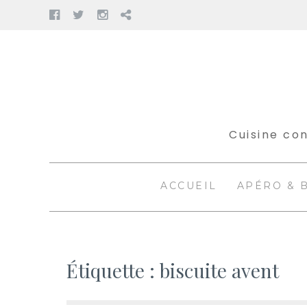
Facebook
Twitter
Instagram
Pinterest
Aller
au
contenu
Cuisine con
ACCUEIL
APÉRO & 
Étiquette :
biscuite avent