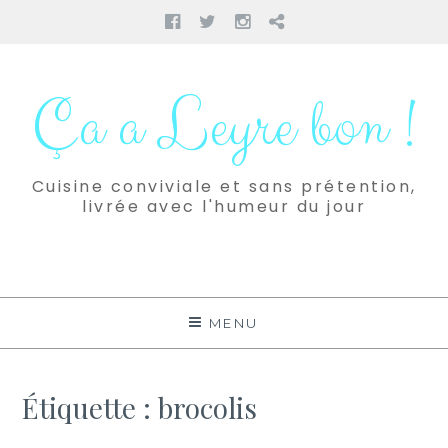
Facebook
Twitter
Instagram
Pinterest
Aller
au
Ça a Leyre bon !
contenu
Cuisine conviviale et sans prétention,
livrée avec l'humeur du jour
MENU
Étiquette :
brocolis