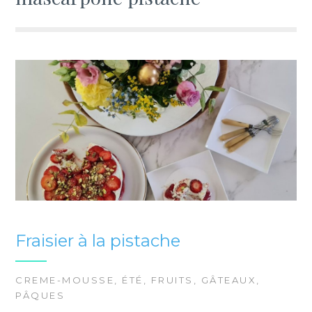
Fraisier à la pistache
CREME-MOUSSE
,
ÉTÉ
,
FRUITS
,
GÂTEAUX
,
PÂQUES