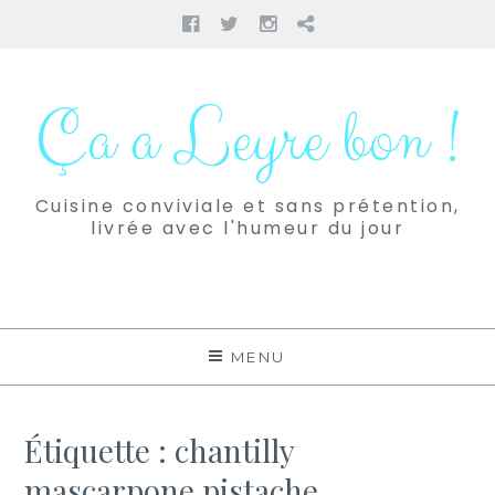
Facebook
Twitter
Instagram
Pinterest
Aller
au
Ça a Leyre bon !
contenu
Cuisine conviviale et sans prétention,
livrée avec l'humeur du jour
MENU
Étiquette :
chantilly
mascarpone pistache