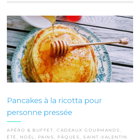
Pancakes à la ricotta pour
personne pressée
APÉRO & BUFFET
,
CADEAUX GOURMANDS
,
ÉTÉ
,
NOËL
,
PAINS
,
PÂQUES
,
SAINT-VALENTIN