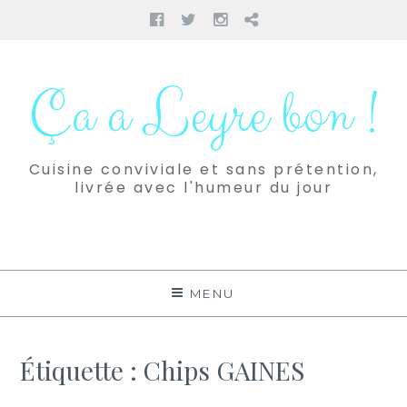
Facebook
Twitter
Instagram
Pinterest
Aller
au
Ça a Leyre bon !
contenu
Cuisine conviviale et sans prétention,
livrée avec l'humeur du jour
MENU
Étiquette :
Chips GAINES