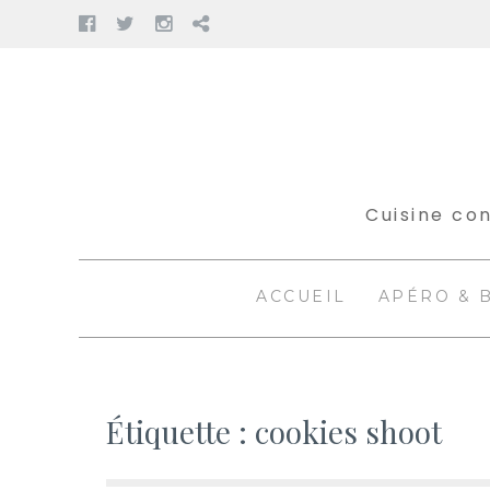
Facebook
Twitter
Instagram
Pinterest
Aller
au
contenu
Cuisine con
ACCUEIL
APÉRO & 
Étiquette :
cookies shoot