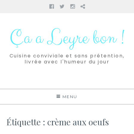
Facebook
Twitter
Instagram
Pinterest
Aller
au
Ça a Leyre bon !
contenu
Cuisine conviviale et sans prétention,
livrée avec l'humeur du jour
MENU
Étiquette :
crème aux oeufs