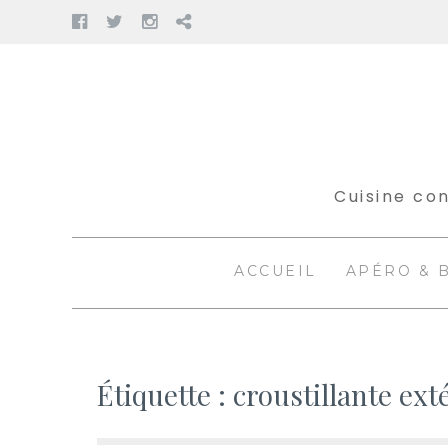
Facebook
Twitter
Instagram
Pinterest
Aller
au
contenu
Cuisine con
ACCUEIL
APÉRO & 
Étiquette :
croustillante ext