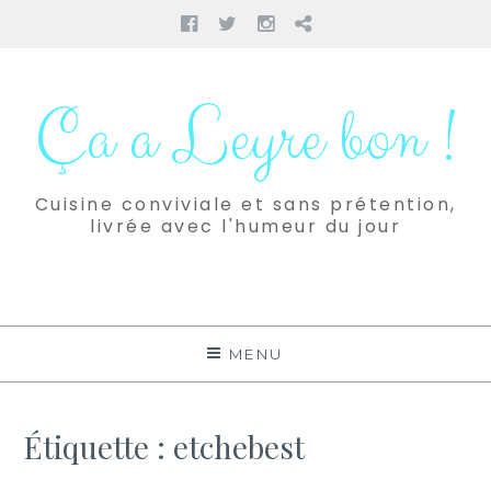
Facebook
Twitter
Instagram
Pinterest
Aller
au
Ça a Leyre bon !
contenu
Cuisine conviviale et sans prétention,
livrée avec l'humeur du jour
MENU
Étiquette :
etchebest