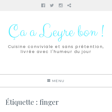
Facebook
Twitter
Instagram
Pinterest
Aller
au
Ça a Leyre bon !
contenu
Cuisine conviviale et sans prétention,
livrée avec l'humeur du jour
MENU
Étiquette :
finger