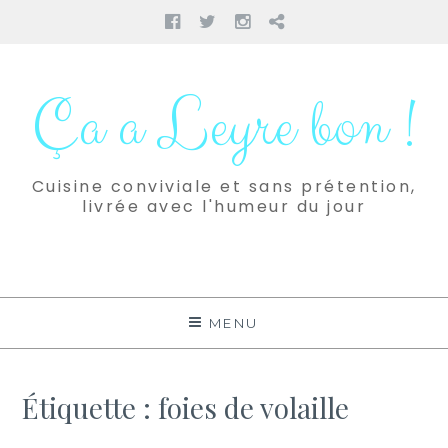
Facebook
Twitter
Instagram
Pinterest
Aller
au
Ça a Leyre bon !
contenu
Cuisine conviviale et sans prétention,
livrée avec l'humeur du jour
MENU
Étiquette :
foies de volaille