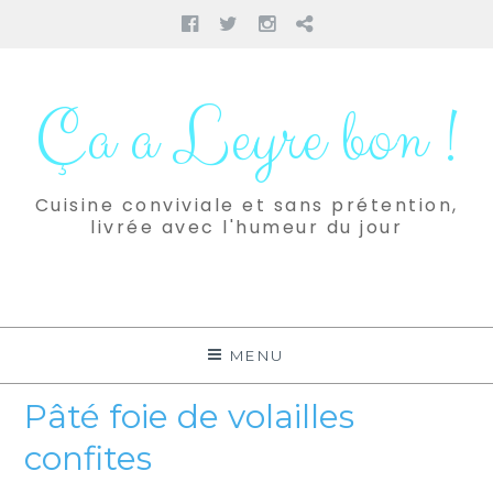
Facebook
Twitter
Instagram
Pinterest
Aller
au
Ça a Leyre bon !
contenu
Cuisine conviviale et sans prétention,
livrée avec l'humeur du jour
MENU
Pâté foie de volailles
confites