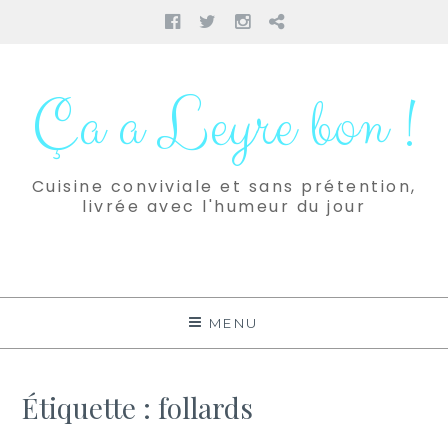
Facebook
Twitter
Instagram
Pinterest
Aller
au
Ça a Leyre bon !
contenu
Cuisine conviviale et sans prétention,
livrée avec l'humeur du jour
MENU
Étiquette :
follards