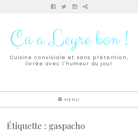
Facebook
Twitter
Instagram
Pinterest
Aller
au
Ça a Leyre bon !
contenu
Cuisine conviviale et sans prétention,
livrée avec l'humeur du jour
MENU
Étiquette :
gaspacho