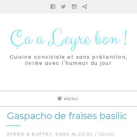
Facebook
Twitter
Instagram
Pinterest
Aller
au
Ça a Leyre bon !
contenu
Cuisine conviviale et sans prétention,
livrée avec l'humeur du jour
MENU
Gaspacho de fraises basilic
APÉRO & BUFFET
,
SANS ALCOOL
/ JEUDI,