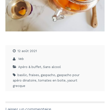
12 août 2021
Veb
Apéro & buffet
,
Sans alcool
basilic
,
fraises
,
gaspacho
,
gaspacho pour
apéro dinatoire
,
tomates en boite
,
yaourt
grecque
Laisser un commentaire