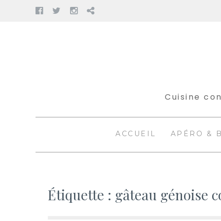
Facebook
Twitter
Instagram
Pinterest
Aller
au
contenu
Cuisine con
ACCUEIL
APÉRO & 
Étiquette :
gâteau génoise c