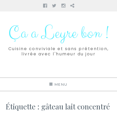
Facebook
Twitter
Instagram
Pinterest
Aller
au
Ça a Leyre bon !
contenu
Cuisine conviviale et sans prétention,
livrée avec l'humeur du jour
MENU
Étiquette :
gâteau lait concentré