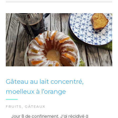
Gâteau au lait concentré,
moelleux à l’orange
FRUITS
,
GÂTEAUX
Jour 8 de confinement. J’ai récidivé à