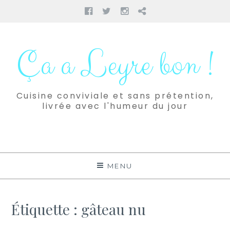
Facebook
Twitter
Instagram
Pinterest
Aller
au
Ça a Leyre bon !
contenu
Cuisine conviviale et sans prétention,
livrée avec l'humeur du jour
MENU
Étiquette :
gâteau nu