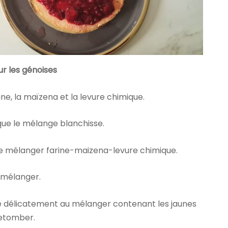
ur les génoises
ine, la maïzena et la levure chimique.
 que le mélange blanchisse.
e mélanger farine-maizena-levure chimique.
 mélanger.
ire délicatement au mélanger contenant les jaunes
retomber.