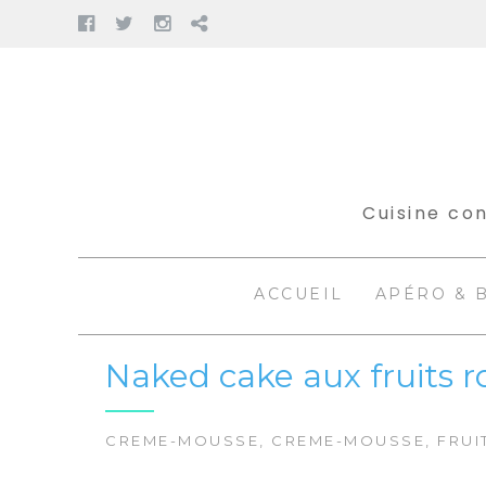
Facebook
Twitter
Instagram
Pinterest
Aller
au
contenu
Cuisine con
ACCUEIL
APÉRO & 
Naked cake aux fruits 
CREME-MOUSSE
,
CREME-MOUSSE
,
FRUI