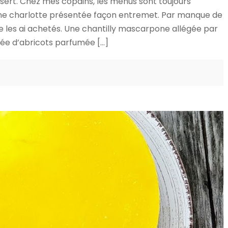
dessert. Chez mes copains, les menus sont toujours
’une charlotte présentée façon entremet. Par manque de
je les ai achetés. Une chantilly mascarpone allégée par
ée d’abricots parfumée […]