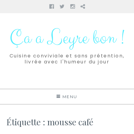
Facebook
Twitter
Instagram
Pinterest
Aller
au
Ça a Leyre bon !
contenu
Cuisine conviviale et sans prétention,
livrée avec l'humeur du jour
MENU
Étiquette :
mousse café