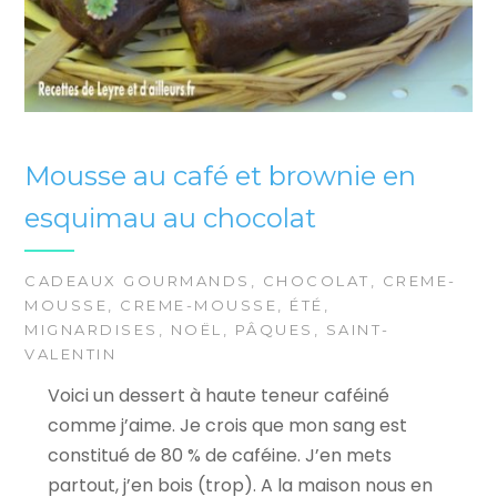
Mousse au café et brownie en
esquimau au chocolat
CADEAUX GOURMANDS
,
CHOCOLAT
,
CREME-
MOUSSE
,
CREME-MOUSSE
,
ÉTÉ
,
MIGNARDISES
,
NOËL
,
PÂQUES
,
SAINT-
VALENTIN
Voici un dessert à haute teneur caféiné
comme j’aime. Je crois que mon sang est
constitué de 80 % de caféine. J’en mets
partout, j’en bois (trop). A la maison nous en