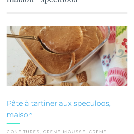
Pâte à tartiner aux speculoos,
maison
CONFITURES
,
CREME-MOUSSE
,
CREME-