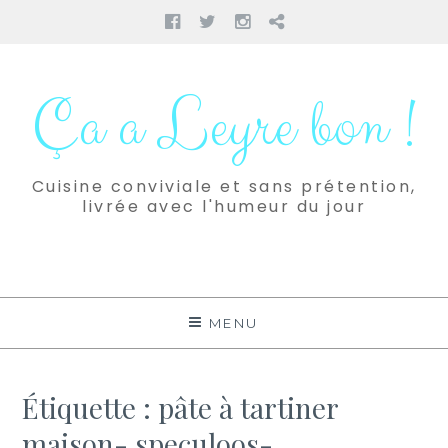
Facebook
Twitter
Instagram
Pinterest
Aller
au
Ça a Leyre bon !
contenu
Cuisine conviviale et sans prétention,
livrée avec l'humeur du jour
MENU
Étiquette :
pâte à tartiner
maison- speculoos-