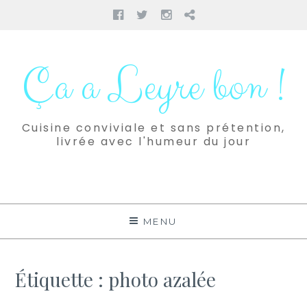
Facebook
Twitter
Instagram
Pinterest
Aller
au
Ça a Leyre bon !
contenu
Cuisine conviviale et sans prétention,
livrée avec l'humeur du jour
MENU
Étiquette :
photo azalée