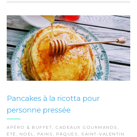
Pancakes à la ricotta pour
personne pressée
APÉRO & BUFFET
,
CADEAUX GOURMANDS
,
ÉTÉ
,
NOËL
,
PAINS
,
PÂQUES
,
SAINT-VALENTIN