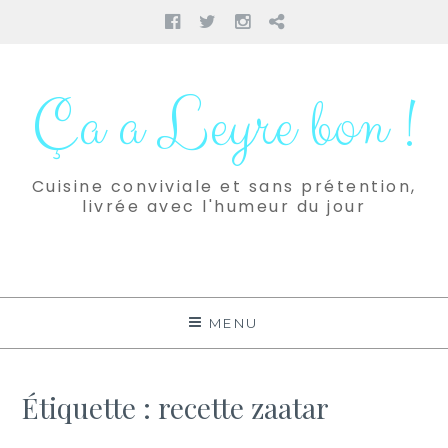
Facebook
Twitter
Instagram
Pinterest
Aller
au
Ça a Leyre bon !
contenu
Cuisine conviviale et sans prétention,
livrée avec l'humeur du jour
MENU
Étiquette :
recette zaatar