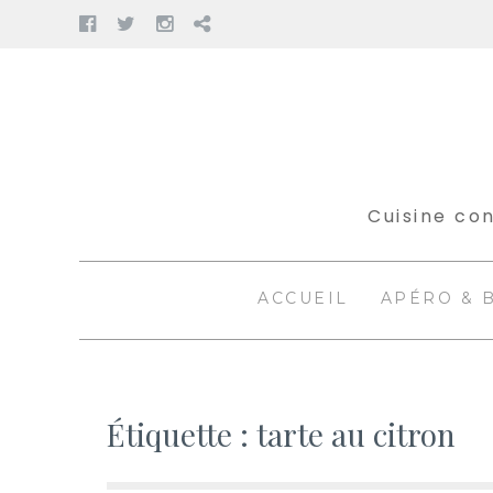
Facebook
Twitter
Instagram
Pinterest
Aller
au
contenu
Cuisine con
ACCUEIL
APÉRO & 
Étiquette :
tarte au citron