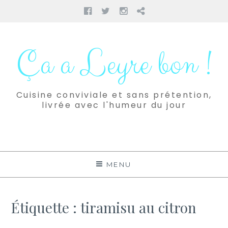
Facebook
Twitter
Instagram
Pinterest
Aller
au
Ça a Leyre bon !
contenu
Cuisine conviviale et sans prétention,
livrée avec l'humeur du jour
MENU
Étiquette :
tiramisu au citron