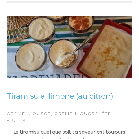
Tiramisu al limone (au citron)
CREME-MOUSSE
,
CREME-MOUSSE
,
ÉTÉ
,
FRUITS
Le tiramisu quel que soit sa saveur est toujours