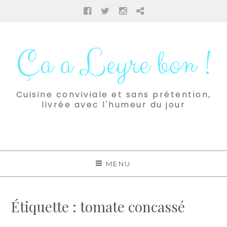
Facebook
Twitter
Instagram
Pinterest
Aller
au
Ça a Leyre bon !
contenu
Cuisine conviviale et sans prétention,
livrée avec l'humeur du jour
MENU
Étiquette :
tomate concassé