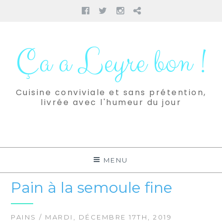
Facebook
Twitter
Instagram
Pinterest
Aller
au
Ça a Leyre bon !
contenu
Cuisine conviviale et sans prétention,
livrée avec l'humeur du jour
MENU
Pain à la semoule fine
PAINS
/ MARDI, DÉCEMBRE 17TH, 2019