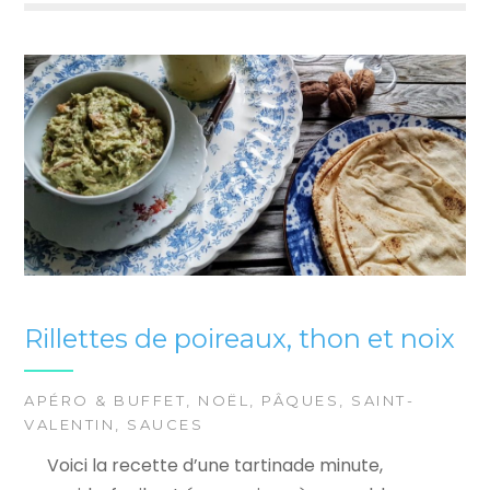
Rillettes de poireaux, thon et noix
APÉRO & BUFFET
,
NOËL
,
PÂQUES
,
SAINT-
VALENTIN
,
SAUCES
Voici la recette d’une tartinade minute,