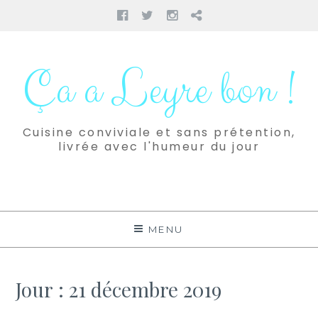
Facebook
Twitter
Instagram
Pinterest
Aller
au
Ça a Leyre bon !
contenu
Cuisine conviviale et sans prétention,
livrée avec l'humeur du jour
MENU
Jour :
21 décembre 2019