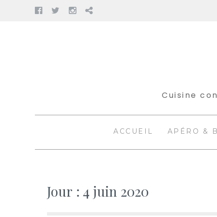
Facebook
Twitter
Instagram
Pinterest
Aller
au
contenu
Cuisine con
ACCUEIL
APÉRO & 
Jour :
4 juin 2020