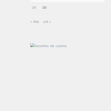
29
30
« Mai
Juil »