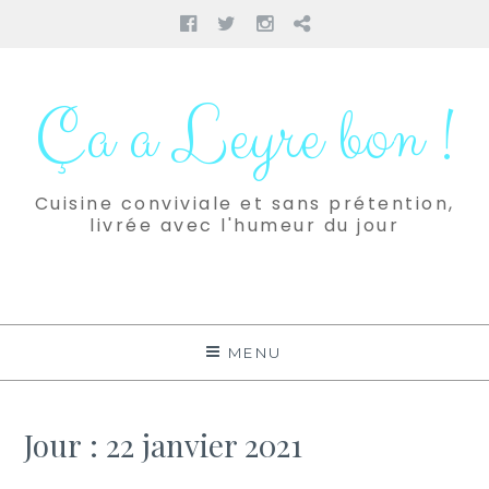
Facebook
Twitter
Instagram
Pinterest
Aller
au
Ça a Leyre bon !
contenu
Cuisine conviviale et sans prétention,
livrée avec l'humeur du jour
MENU
Jour :
22 janvier 2021