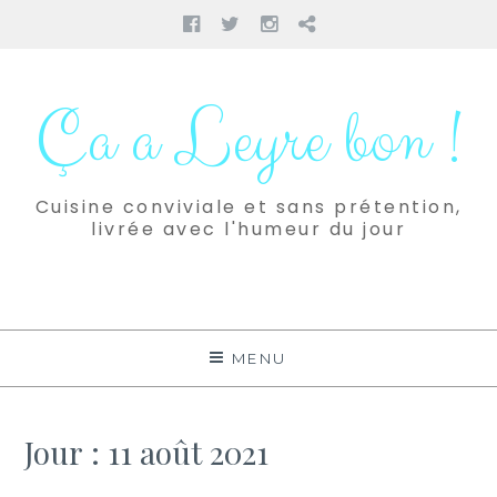
Facebook
Twitter
Instagram
Pinterest
Aller
au
Ça a Leyre bon !
contenu
Cuisine conviviale et sans prétention,
livrée avec l'humeur du jour
MENU
Jour :
11 août 2021