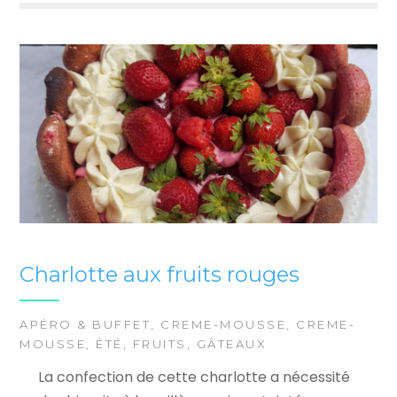
Charlotte aux fruits rouges
APÉRO & BUFFET
,
CREME-MOUSSE
,
CREME-
MOUSSE
,
ÉTÉ
,
FRUITS
,
GÂTEAUX
La confection de cette charlotte a nécessité