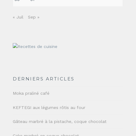
« Juil
Sep »
DERNIERS ARTICLES
Moka praliné café
KEFTEGI aux légumes rôtis au four
Gâteau marbré à la pistache, coque chocolat
Cake marbré en coque chocolat