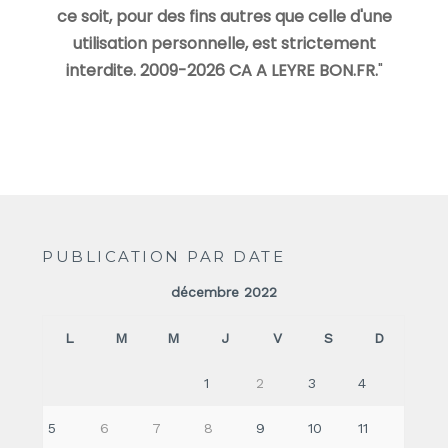
ce soit, pour des fins autres que celle d'une
utilisation personnelle, est strictement
interdite. 2009-2026 CA A LEYRE BON.FR.
"
PUBLICATION PAR DATE
décembre 2022
L
M
M
J
V
S
D
1
2
3
4
5
6
7
8
9
10
11