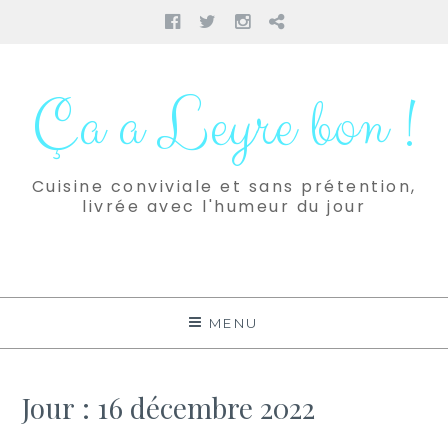
Facebook
Twitter
Instagram
Pinterest
Aller
au
Ça a Leyre bon !
contenu
Cuisine conviviale et sans prétention,
livrée avec l'humeur du jour
MENU
Jour :
16 décembre 2022