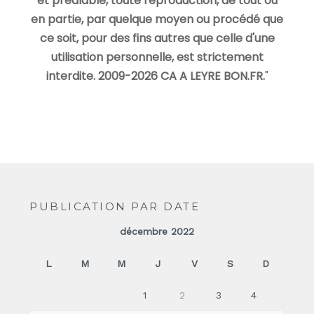
et préalable, toute reproduction, de tout ou
en partie, par quelque moyen ou procédé que
ce soit, pour des fins autres que celle d'une
utilisation personnelle, est strictement
interdite. 2009-2026 CA A LEYRE BON.FR.
"
PUBLICATION PAR DATE
décembre 2022
L
M
M
J
V
S
D
1
2
3
4