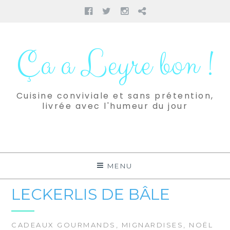
Facebook
Twitter
Instagram
Pinterest
Aller
au
Ça a Leyre bon !
contenu
Cuisine conviviale et sans prétention,
livrée avec l'humeur du jour
MENU
LECKERLIS DE BÂLE
CADEAUX GOURMANDS
,
MIGNARDISES
,
NOËL